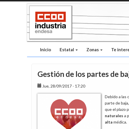
Pasar
al
contenido
principal
Inicio
Estatal
Zonas
Te inter
Gestión de los partes de ba
Jue, 28/09/2017 - 17:20
Debido a las 
parte de baja
que el plazo 
naturales
a p
alta
médica.