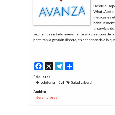
Desde el sop
WhatsApp o di
médicas es e
habitualmente
el servicio d
vez hemos instado nuevamente a la Dirección de la E
permitan la gestión directa, en consonancia a lo 
Facebook
X
Telegram
Share
Etiquetas
telefonía móvil
Salud Laboral
Ámbito
Interempresas