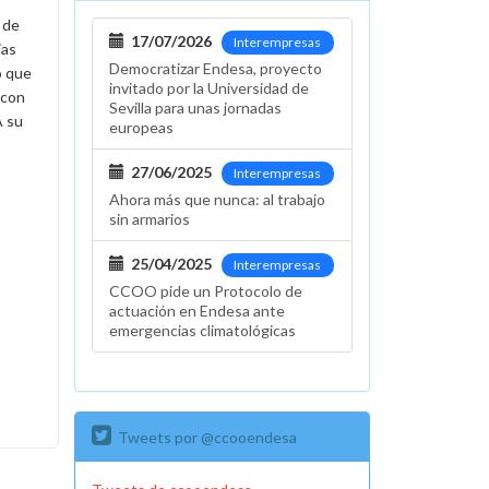
 de
17/07/2026
Interempresas
jas
Democratizar Endesa, proyecto
o que
invitado por la Universidad de
 con
Sevilla para unas jornadas
A su
europeas
27/06/2025
Interempresas
Ahora más que nunca: al trabajo
sin armarios
25/04/2025
Interempresas
CCOO pide un Protocolo de
actuación en Endesa ante
emergencias climatológicas
Tweets por @ccooendesa