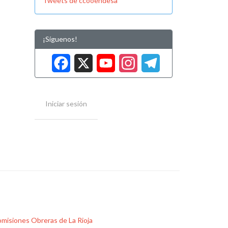
Tweets de ccooendesa
¡Síguenos!
Facebook
X
YouTube
Instag
Tele
Iniciar sesión
misiones Obreras de La Rioja