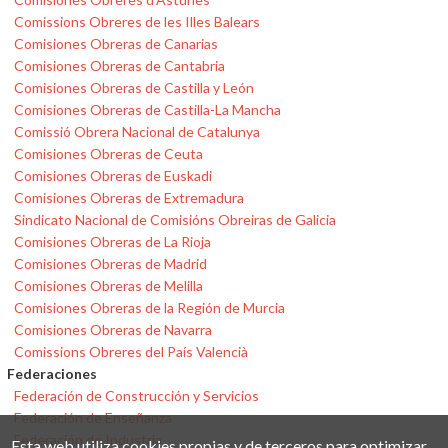
Comissions Obreres de les Illes Balears
Comisiones Obreras de Canarias
Comisiones Obreras de Cantabria
Comisiones Obreras de Castilla y León
Comisiones Obreras de Castilla-La Mancha
Comissió Obrera Nacional de Catalunya
Comisiones Obreras de Ceuta
Comisiones Obreras de Euskadi
Comisiones Obreras de Extremadura
Sindicato Nacional de Comisións Obreiras de Galicia
Comisiones Obreras de La Rioja
Comisiones Obreras de Madrid
Comisiones Obreras de Melilla
Comisiones Obreras de la Región de Murcia
Comisiones Obreras de Navarra
Comissions Obreres del País Valencià
Federaciones
Federación de Construcción y Servicios
Federación de Enseñanza
Federación de Industria
Esta web utiliza cookies propias y de terceros para optimizar