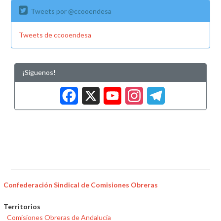
Tweets por @ccooendesa
Tweets de ccooendesa
¡Síguenos!
Facebook
X
YouTub
Insta
Tele
Confederación Sindical de Comisiones Obreras
Territorios
Comisiones Obreras de Andalucía