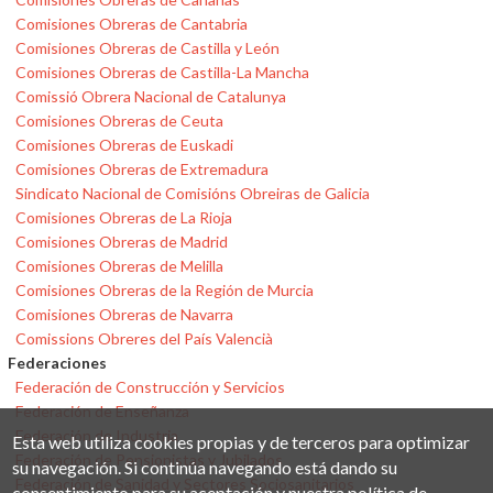
Comisiones Obreras de Cantabria
Comisiones Obreras de Castilla y León
Comisiones Obreras de Castilla-La Mancha
Comissió Obrera Nacional de Catalunya
Comisiones Obreras de Ceuta
Comisiones Obreras de Euskadi
Comisiones Obreras de Extremadura
Sindicato Nacional de Comisións Obreiras de Galicia
Comisiones Obreras de La Rioja
Comisiones Obreras de Madrid
Comisiones Obreras de Melilla
Comisiones Obreras de la Región de Murcia
Comisiones Obreras de Navarra
Comissions Obreres del País Valencià
Federaciones
Federación de Construcción y Servicios
Federación de Enseñanza
Federación de Industria
Esta web utiliza cookies propias y de terceros para optimizar
Federación de Pensionistas y Jubilados
su navegación. Si continúa navegando está dando su
Federación de Sanidad y Sectores Sociosanitarios
consentimiento para su aceptación y nuestra política de