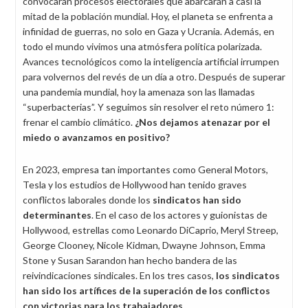
convocarán procesos electorales que abarcarán a casi la
mitad de la población mundial. Hoy, el planeta se enfrenta a
infinidad de guerras, no solo en Gaza y Ucrania. Además, en
todo el mundo vivimos una atmósfera política polarizada.
Avances tecnológicos como la inteligencia artificial irrumpen
para volvernos del revés de un día a otro. Después de superar
una pandemia mundial, hoy la amenaza son las llamadas
“superbacterias”. Y seguimos sin resolver el reto número 1:
frenar el cambio climático.
¿Nos dejamos atenazar por el
miedo o avanzamos en positivo?
En 2023, empresa tan importantes como General Motors,
Tesla y los estudios de Hollywood han tenido graves
conflictos laborales donde los
sindicatos han sido
determinantes
. En el caso de los actores y guionistas de
Hollywood, estrellas como Leonardo DiCaprio, Meryl Streep,
George Clooney, Nicole Kidman, Dwayne Johnson, Emma
Stone y Susan Sarandon han hecho bandera de las
reivindicaciones sindicales. En los tres casos,
los sindicatos
han sido los artífices de la superación de los conflictos
con victorias para los trabajadores.