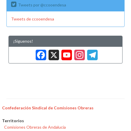
Tweets por @ccooendesa
Tweets de ccooendesa
¡Síguenos!
Facebook
X
YouTub
Insta
Tele
Confederación Sindical de Comisiones Obreras
Territorios
Comisiones Obreras de Andalucía