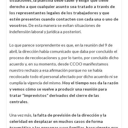
situaciones, la plantilla debe saber y exigir que tiene
derecho a que cualquier asunto sea tratado a través de
los representantes legales de los trabajadores y que
estén presentes cuando contacten con cada una o uno de
vosotros
. De esta manera se evitan situaciones de
indefensión laboral y jurídica a posteriori.
Lo que parece sorprendente es que, en la reunión del 9 de
abril, la dirección había comunicado que daba por concluido el
proceso de recolocaciones y, por lo tanto, por concluido dicho
acuerdo y, en su momento, desde CCOO manifestamos
nuestro rechazo a esa afirmación porque no se había
recolocado todo el personal afectado por dicho acuerdo ni se
cumplía la vigencia del mismo.
Hoy el tiempo nos da la razón
y vemos cómo se vuelve a producir una reunión para
tratar “imprevistos” derivados del cierre de las
centrales
.
Una vez más,
la falta de previsión de la dirección y la
celeridad en desplazar en muchos casos de forma
traumática a las personas y sus familias, hace vigente que