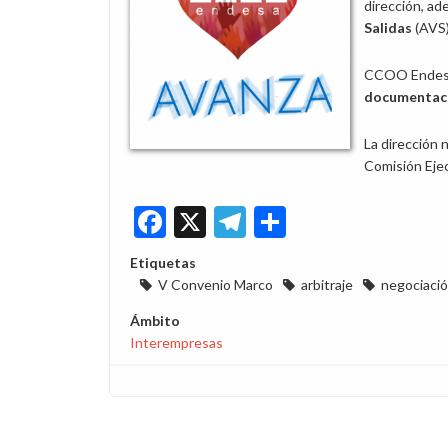
dirección, a
Salidas
(AVS)
CCOO Endesa
documentació
La dirección 
Comisión Eje
Facebook
X
Telegram
Share
Etiquetas
V Convenio Marco
arbitraje
negociació
Ámbito
Interempresas