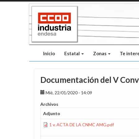
Pasar
al
contenido
principal
Inicio
Estatal
Zonas
Te inter
Documentación del V Conv
Mié, 22/01/2020 - 14:09
Archivos
Adjunto
1 v. ACTA DE LA CNMC AMG.pdf