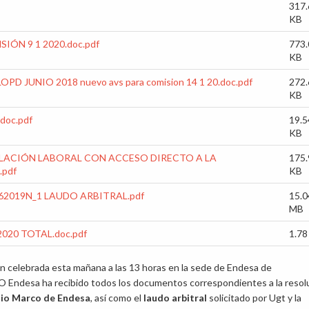
317.
KB
ÓN 9 1 2020.doc.pdf
773.
KB
LOPD JUNIO 2018 nuevo avs para comision 14 1 20.doc.pdf
272.
KB
oc.pdf
19.5
KB
RELACIÓN LABORAL CON ACCESO DIRECTO A LA
175.
pdf
KB
2019N_1 LAUDO ARBITRAL.pdf
15.0
MB
020 TOTAL.doc.pdf
1.7
ón celebrada esta mañana a las 13 horas en la sede de Endesa de
 Endesa ha recibido todos los documentos correspondientes a la resol
io Marco de Endesa
, así como el
laudo arbitral
solicitado por Ugt y la