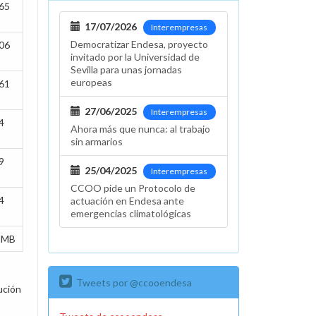
65
17/07/2026
Interempresas
Democratizar Endesa, proyecto
06
invitado por la Universidad de
Sevilla para unas jornadas
europeas
61
27/06/2025
Interempresas
4
Ahora más que nunca: al trabajo
sin armarios
9
25/04/2025
Interempresas
CCOO pide un Protocolo de
4
actuación en Endesa ante
emergencias climatológicas
8 MB
Tweets por @ccooendesa
ución