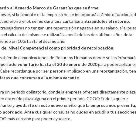
erdo al Acuerdo Marco de Garantías que se firme
.
Power, si finalmente esta empresa no se incorporará al ámbito funcional d
ccedieron a ello),
se les dará una carta garantizándoles el retorno
.
 trabajadores no tengan una repercusión negativa en su salario, si al pue
a el cálculo del mismo se utilizará la media de los dos últimos años de la
eciendo un 10% hasta el décimo año.
e del Nivel Competencial como prioridad de recolocación
.
recibiendo comunicaciones de Recursos Humanos donde se les informará
período voluntario hasta el 30 de enero de 2020
para poder aplicar en
. Cabe recordar que por ser personal implicado en una reorganización,
te
ñeras que concursen a la misma vacante
.
cará un período obligatorio, donde la empresa ofrecerá directamente plaza
sen obtenido plaza alguna en el primer período. CCOO Endesa quiere
ñarte y ayudarte en este nuevo envite que la empresa nos presenta
,
do acordado
. Ante cualquier consulta no dudes en acudir a tus seccione
CCOO más cercano para poder ayudarte.