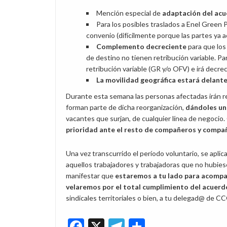
Mención especial de
adaptación del acu
Para los posibles traslados a Enel Green 
convenio (difícilmente porque las partes ya a
Complemento decreciente
para que los
de destino no tienen retribución variable. Par
retribución variable (GR y/o OFV) e irá decr
La movilidad geográfica estará delant
Durante esta semana las personas afectadas irán 
forman parte de dicha reorganización,
dándoles un 
vacantes que surjan, de cualquier línea de negocio
prioridad ante el resto de compañeros y compa
Una vez transcurrido el período voluntario, se apli
aquellos trabajadores y trabajadoras que no hubie
manifestar que
estaremos a tu lado para acompa
velaremos por el total cumplimiento del acuer
sindicales territoriales o bien, a tu delegad@ de 
Facebook
X
Telegram
Share