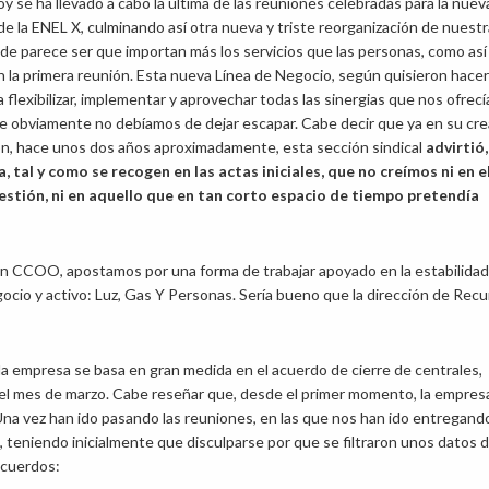
hoy se ha llevado a cabo la última de las reuniones celebradas para la nuev
de la ENEL X, culminando así otra nueva y triste reorganización de nuestr
e parece ser que importan más los servicios que las personas, como así 
n la primera reunión. Esta nueva Línea de Negocio, según quisieron hace
a flexibilizar, implementar y aprovechar todas las sinergias que nos ofrecí
e obviamente no debíamos de dejar escapar. Cabe decir que ya en su cre
ón, hace unos dos años aproximadamente, esta sección sindical
advirtió,
, tal y como se recogen en las actas iniciales, que no creímos ni en e
stión, ni en aquello que en tan corto espacio de tiempo pretendía
CCOO, apostamos por una forma de trabajar apoyado en la estabilidad
gocio y activo: Luz, Gas Y Personas. Sería bueno que la dirección de Rec
a empresa se basa en gran medida en el acuerdo de cierre de centrales,
e el mes de marzo. Cabe reseñar que, desde el primer momento, la empre
Una vez han ido pasando las reuniones, en las que nos han ido entregand
 teniendo inicialmente que disculparse por que se filtraron unos datos 
acuerdos: