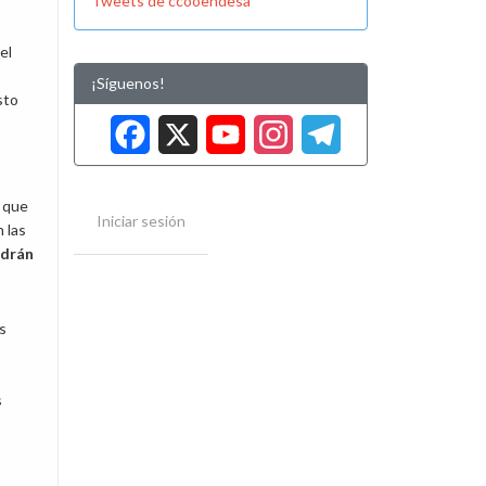
Tweets de ccooendesa
el
¡Síguenos!
sto
Facebook
X
YouTube
Instag
Tele
 que
Iniciar sesión
 las
ndrán
s
s