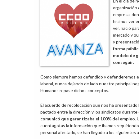
En el día de 
organización 
empresa, dond
hicimos ver e
ver, nació par
mercado y qu
y presentaci
forma pública
modelo de ge
conseguir
.
Como siempre hemos defendido y defenderemos en 
laboral, nunca dejando de lado nuestro principal ne
Humanos repase dichos conceptos.
El acuerdo de recolocación que nos ha presentado l
pactado entre la dirección y los sindicatos durant
comunicó que garantizaba el 100% del empleo
. 
cuentagotas la información que íbamos requiriendo,
personal afectado, se han llegado a los siguientes 