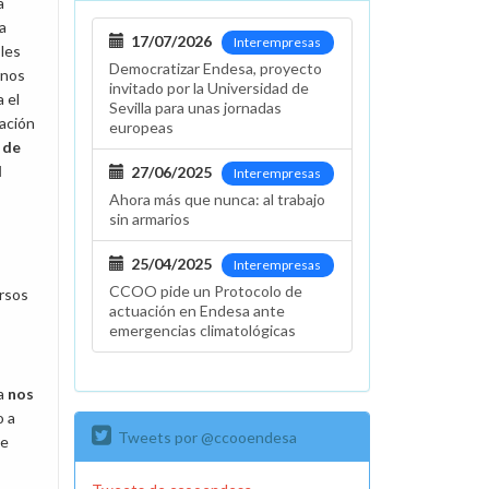
a
a
17/07/2026
Interempresas
les
Democratizar Endesa, proyecto
rnos
invitado por la Universidad de
a el
Sevilla para unas jornadas
ación
europeas
 de
l
27/06/2025
Interempresas
Ahora más que nunca: al trabajo
sin armarios
25/04/2025
Interempresas
CCOO pide un Protocolo de
ursos
actuación en Endesa ante
emergencias climatológicas
sa
nos
o a
Tweets por @ccooendesa
de