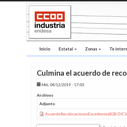
Pasar
al
contenido
principal
Inicio
Estatal
Zonas
Te inter
Culmina el acuerdo de rec
Mié, 04/12/2019 - 17:03
Archivos
Adjunto
AcuerdoRecolocacionesExcedentesB2B DIC1