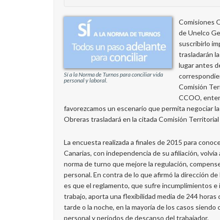
Comisiones O
de Unelco Gen
suscribirlo i
trasladarán l
lugar antes de
Sí a la Norma de Turnos para conciliar vida
correspondien
personal y laboral.
Comisión Terr
CCOO, entendi
favorezcamos un escenario que permita negociar la
Obreras trasladará en la citada Comisión Territorial 
La encuesta realizada a finales de 2015 para conoc
Canarias, con independencia de su afiliación, volvía
norma de turno que mejore la regulación, compense la
personal. En contra de lo que afirmó la dirección de
es que el reglamento, que sufre incumplimientos e 
trabajo, aporta una flexibilidad media de 244 horas d
tarde o la noche, en la mayoría de los casos siendo
personal y periodos de descanso del trabajador.