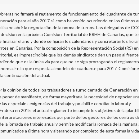
breras no firmará el reglamento de funcionamiento del cuadrante de tu
eración para el año 2017 si, como ha venido ocurriendo en los últimos a
mplica no abrir la negociación de la norma de turnos. Los delegados de C
a decisión en la próxima Comisión Territorial de RRHH de Canarias, que t
 finalizar el año y donde se fijarán los calendarios y concretarán los hora
tes en Canarias. Por la composición de la Representación Social (RS) en 
itorial, es imprescindible que los demás sindicatos den un paso al frent
endo que es la única vía para que no se siga prorrogando el reglament
 norma. En lo que respecta al modelo de cuadrante para 2017, Comision
la continuación del actual.
er la opinión de todos los trabajadores a turno cerrado de Generación en
 a poner de manifiesto, de forma mayoritaria, la necesidad de negociar un
s especiales exigencias del trabajo y posibilite conciliar lo laboral y
 Endesa en 2015, el actual reglamento incumple los objetivos de la plantill
interpretaciones interesadas por parte de los gestores de los centros d
e la jornada de trabajo anual y permite modificar la jornada de la mañana 
 comunicados a última hora y alterando por completo de esta forma la vida