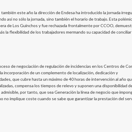
 también este año la dirección de Endesa ha introducido la jornada irregu
 así no sólo la jornada, sino también el horario de trabajo. Esta polémi
palmera de Los Guinchos y fue rechazada frontalmente por CCOO, demuestr
ás la flexibilidad de los trabajadores mermando su capacidad de conciliar
oceso de negociación de regulación de incidencias en los Centros de Co
a incorporación de un complemento de localización, dedicación y
idades, que cubre hasta un máximo de 40 horas de intervención al año qu
lizadas, compensa los tiempos de relevo y suponen una disponibilidad d
s admisible, por tanto, que sea Generación la línea de negocio que impon
o no implique coste cuando se sabe que garantizar la prestación del serv