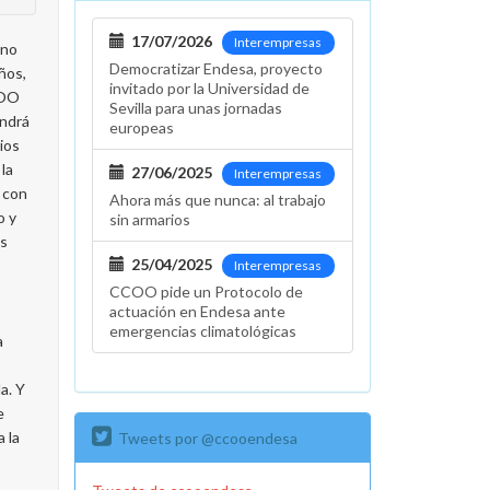
17/07/2026
Interempresas
rno
Democratizar Endesa, proyecto
ños,
invitado por la Universidad de
COO
Sevilla para unas jornadas
endrá
europeas
rios
la
27/06/2025
Interempresas
e con
Ahora más que nunca: al trabajo
o y
sin armarios
es
25/04/2025
Interempresas
CCOO pide un Protocolo de
actuación en Endesa ante
emergencias climatológicas
a
a. Y
e
a la
Tweets por @ccooendesa