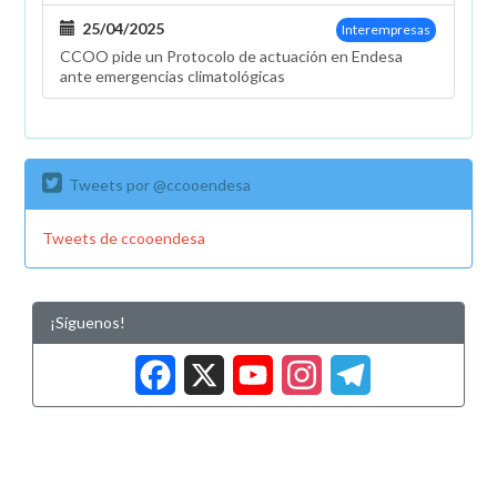
25/04/2025
Interempresas
CCOO pide un Protocolo de actuación en Endesa
ante emergencias climatológicas
Tweets por @ccooendesa
Tweets de ccooendesa
¡Síguenos!
Facebook
X
YouTub
Insta
Tele