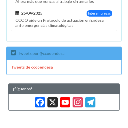
Ahora más que nunca: al trabajo sin armarios
25/04/2025
Interempresas
CCOO pide un Protocolo de actuación en Endesa
ante emergencias climatológicas
Tweets por @ccooendesa
Tweets de ccooendesa
¡Síguenos!
Facebook
X
YouTub
Insta
Tele