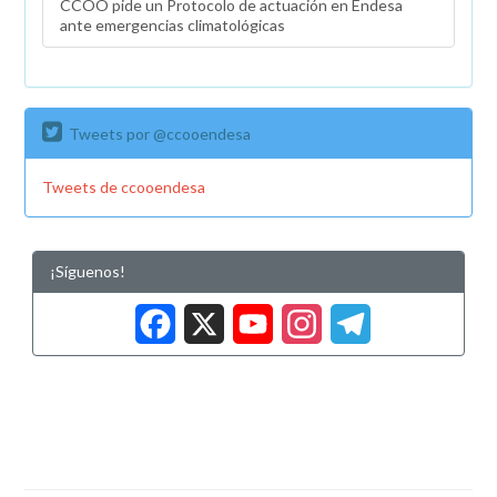
CCOO pide un Protocolo de actuación en Endesa
ante emergencias climatológicas
Tweets por @ccooendesa
Tweets de ccooendesa
¡Síguenos!
Facebook
X
YouTub
Insta
Tele