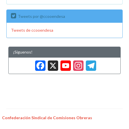
Tweets por @ccooendesa
Tweets de ccooendesa
¡Síguenos!
Facebook
X
YouTub
Insta
Tele
Confederación Sindical de Comisiones Obreras