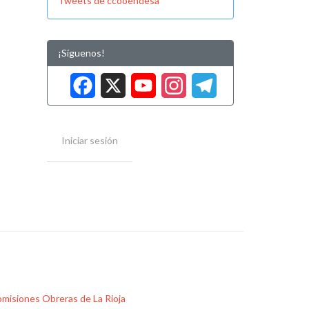
Tweets de ccooendesa
¡Síguenos!
Facebook
X
YouTube
Instag
Tele
Iniciar sesión
misiones Obreras de La Rioja