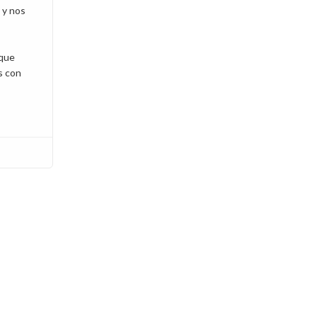
 y nos
 que
s con