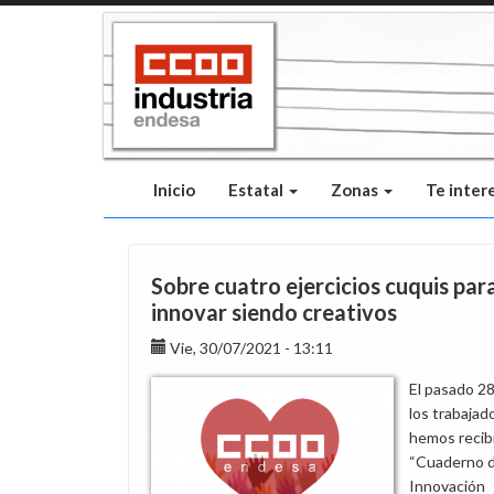
Pasar
al
contenido
principal
Inicio
Estatal
Zonas
Te inter
Sobre cuatro ejercicios cuquis par
innovar siendo creativos
Vie, 30/07/2021 - 13:11
El pasado 28 
los trabajad
hemos recibi
“Cuaderno 
Innovación