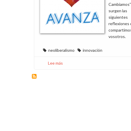
Cambiamos”
surgen las
siguientes
reflexiones
compartimo
vosotros.
neoliberalismo
innovación
Lee más
sobre
Sobre
cuatro
ejercicios
cuquis
para
innovar
siendo
creativos