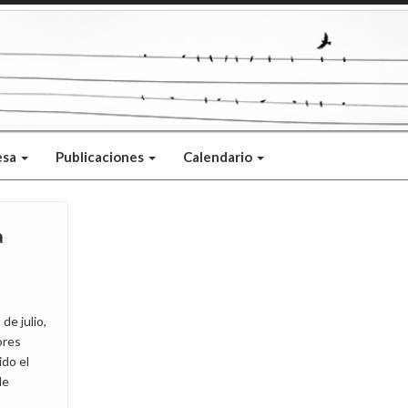
esa
Publicaciones
Calendario
a
de julio,
ores
do el
de