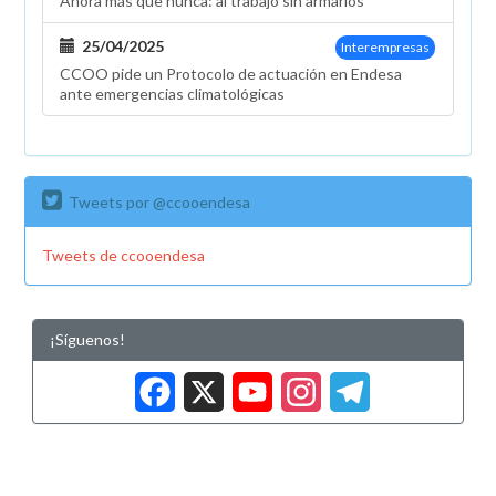
Ahora más que nunca: al trabajo sin armarios
25/04/2025
Interempresas
CCOO pide un Protocolo de actuación en Endesa
ante emergencias climatológicas
Tweets por @ccooendesa
Tweets de ccooendesa
¡Síguenos!
Facebook
X
YouTub
Insta
Tele