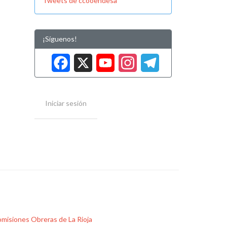
Tweets de ccooendesa
¡Síguenos!
Facebook
X
YouTube
Instag
Tele
Iniciar sesión
misiones Obreras de La Rioja