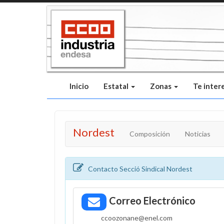
Pasar
al
contenido
principal
Inicio
Estatal
Zonas
Te inter
Nordest
Composición
Noticias
Contacto Secció Sindical Nordest
Correo Electrónico
ccoozonane@enel.com