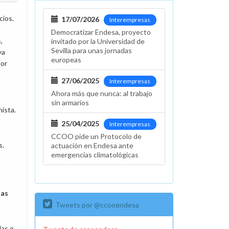
cios.
17/07/2026
Interempresas
Democratizar Endesa, proyecto
,
invitado por la Universidad de
Sevilla para unas jornadas
ya
europeas
por
27/06/2025
Interempresas
Ahora más que nunca: al trabajo
sin armarios
ista.
25/04/2025
Interempresas
CCOO pide un Protocolo de
s.
actuación en Endesa ante
emergencias climatológicas
das
Tweets por @ccooendesa
das o