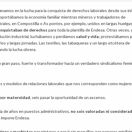
levamos en la lucha para la conquista de derechos laborales desde sus ini
portábamos la economía familiar mientras mineros y trabajadores de
rales, en Compostilla o As pontes, por ejemplo, unidos en largas huelgas
nquistaban de derechos
para toda la plantilla de Endesa. Otras veces, 
lución industrial, luchábamos y perdíamos
salud y vida
; protestábamos 
rios y largas jornadas. Las textiles, las tabaqueras y un largo etcétera de
ando la lucha obrera.
ran paso, fuerte y transformador hacia un verdadero sindicalismo femin
os y modelos de relaciones laborales que nos corresponden como mujere
 por maternidad
, veis pasar la oportunidad de un ascenso.
cia de años en puestos administrativos,
no sois valoradas ni considera
os impone Endesa.
ginos y machistas
por pintaros o por ir sin maquillar; por poneros minifal