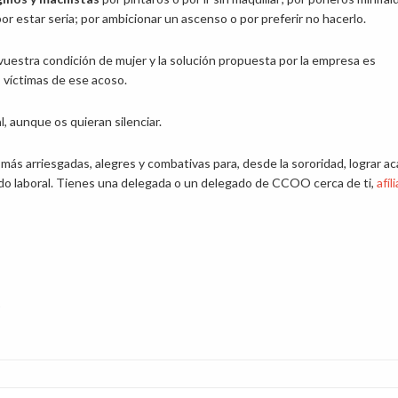
por estar seria; por ambicionar un ascenso o por preferir no hacerlo.
 vuestra condición de mujer y la solución propuesta por la empresa es
, víctimas de ese acoso.
a
l, aunque os quieran silenciar.
ás arriesgadas, alegres y combativas para, desde la sororidad, lograr ac
ndo laboral. Tienes una delegada o un delegado de CCOO cerca de ti,
afíl