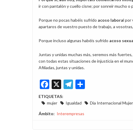
ir con pantalón y cuello cisne; por sonreír mucho o 
Porque no pocas habéis sufrido
acoso labora
l por
apartaros de vuestro puesto de trabajo, a vosotras
Porque incluso algunas habéis sufrido
acoso sexu
Juntas y unidas muchas más, seremos más fuertes, m
con todas estas situaciones de injusticia en el mu
Afiliadas, juntas y unidas.
Facebook
X
Telegram
Share
ETIQUETAS:
mujer
Igualdad
Día Internacional Mujer
Ámbito
Interempresas