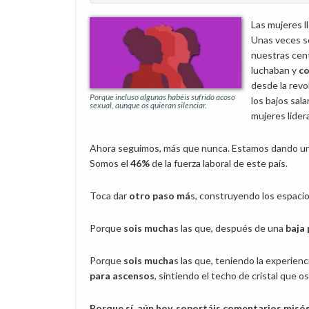
Las mujeres l
Unas veces so
nuestras cent
luchaban y
co
desde la revo
Porque incluso algunas habéis sufrido acoso
los bajos sala
sexual, aunque os quieran silenciar.
mujeres lider
Ahora seguimos, más que nunca. Estamos dando un g
Somos el
46%
de la fuerza laboral de este país.
Toca dar
otro paso má
s, construyendo los espaci
Porque
sois mucha
s las que, después de una
baja
Porque
sois mucha
s las que, teniendo la experien
para ascensos
, sintiendo el techo de cristal que 
Porque sí, aún hoy, soportáis comentarios misó