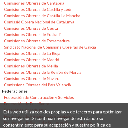
Comisiones Obreras de Cantabria
Comisiones Obreras de Castilla y León
Comisiones Obreras de Castilla-La Mancha
Comissió Obrera Nacional de Catalunya
Comisiones Obreras de Ceuta
Comisiones Obreras de Euskadi
Comisiones Obreras de Extremadura
Sindicato Nacional de Comisións Obreiras de Galicia
Comisiones Obreras de La Rioja
Comisiones Obreras de Madrid
Comisiones Obreras de Melilla
Comisiones Obreras de la Región de Murcia
Comisiones Obreras de Navarra
Comissions Obreres del País Valencià
Federaciones
Federación de Construcción y Servicios
Federación de Enseñanza
Federación de Industria
Esta web utiliza cookies propias y de terceros para optimizar
Federación de Pensionistas y Jubilados
su navegación. Si continúa navegando está dando su
Federación de Sanidad y Sectores Sociosanitarios
consentimiento para su aceptación y nuestra política de