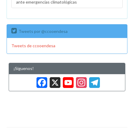
ante emergencias climatológicas
Tweets por @ccooendesa
Tweets de ccooendesa
¡Síguenos!
Facebook
X
YouTub
Insta
Tele