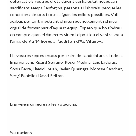
defensat els vostres drets davant qui ha estat necessari
sacrificant temps i esforços, personals i laborals, perquè les
condicions de tots i totes siguin les millors possibles. Vull
acabar, per tant, mostrant el meu reconeixement i el meu
orgull de formar part d'aquest equip. Espero que ho tindreu
en compte quan el dimecres vinent dipositeu el vostre vot a
l'urna,
de 9 a 14 hores a l’auditori d’Av. Vilanova.
Els vostres representats per ordre de candidatura a Endesa
Energia som: Ricard Serrano, Roser Medina, Luis Laderas,
Sonia Ferra, Hamid Louah, Javier Queiruga, Montse Sanchez,
Sergi Paniello i David Beltran.
Ens veiem dimecres a les votacions.
Salutacions.