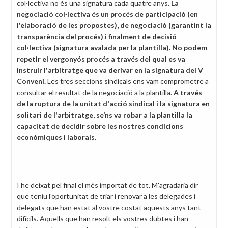
col·lectiva no és una signatura cada quatre anys.
La
negociació col·lectiva és un procés de participació (en
l'elaboració de les propostes), de negociació (garantint la
transparència del procés) i finalment de decisió
col·lectiva (signatura avalada per la plantilla). No podem
repetir el vergonyós procés a través del qual es va
instruir l'arbitratge que va derivar en la signatura del V
Conveni.
Les tres seccions sindicals ens vam comprometre a
consultar el resultat de la negociació a la plantilla.
A través
de la ruptura de la unitat d'acció sindical i la signatura en
solitari de l'arbitratge, se’ns va robar a la plantilla la
capacitat de decidir sobre les nostres condicions
econòmiques i laborals.
I he deixat pel final el més importat de tot. M'agradaria dir
que teniu l'oportunitat de triar i renovar a les delegades i
delegats que han estat al vostre costat aquests anys tant
difícils. Aquells que han resolt els vostres dubtes i han