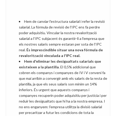
Hem de canviar l'estructura salarial i refer la revisió
salarial. La fórmula de revisió de l'IPC ens fa perdre
poder adquisitiu. Vincular la nostra revalorització
salarial a l'IPC subjacent és garantir-li a l'empresa que
els nostres salaris sempre estaran per sota de l'IPC
real.
És imprescindible situar una nova fórmula de
revalorització vinculada a l'IPC real.
Hem d'eliminar les desigualtats salarials que
existeixen a la plantilla
. El 0,5% addicional que
cobren els companys i companyes de IV i V conveni fa
que mai arribin a convergir amb els salaris de la resta de
plantilla, ja que els seus salaris son mínim un 14%
inferiors. És urgent que aquests companys i
companyes recuperin poder adquisitiu per justícia i per
reduir les desigualtats que hi ha a la nostra empresa. I
no ens enganyem: l'empresa utilitza la divisió salarial
per precaritzar a futur les condicions de tota la