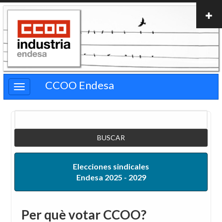
Pasar
al
contenido
principal
CCOO Endesa
Buscar
Elecciones sindicales
Endesa 2025 - 2029
Per què votar CCOO?