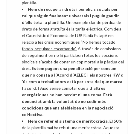
plantilla.
Hem de recuperar drets i beneficis socials per
tal que siguin finalment universals i puguin gaudir
d'ells tota la plantilla.
Un exemple clar de pèrdua de
drets de forma gratuïta és la tarifa elèctrica. Com deia
el Catedràtic d´Economia de l UB Fabià Estapé em
relació a les crisis econòmiques
“No hemos tocado
fondo, seguimos escarbando”.
A través de comissions
de seguiment on no hi participen totes les seccions
sindicals s´acaba de donar un cop mortal a la pèrdua del
dret.
Estem pagant una penalització per consum
que no consta a l´Acord d´AELEC i els nostres KW d
´ús com a treballadors està per sota del que marca
l´acord
. I Això sense comptar que
a d´altres
energètiques no han perdut ni una coma. Està
denunciat amb la voluntat de no cedir més
condicions que ens afebleixen en la negociació
col·lectiva.
Hem de refer el sistema de meritocràcia.
El 50%
de la plantilla mai ha rebut una meritocràcia. Aquesta