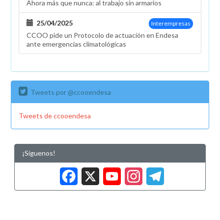
Ahora más que nunca: al trabajo sin armarios
25/04/2025
Interempresas
CCOO pide un Protocolo de actuación en Endesa
ante emergencias climatológicas
Tweets por @ccooendesa
Tweets de ccooendesa
¡Síguenos!
Facebook
X
YouTub
Insta
Tele