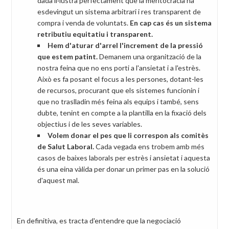
dada il·lustra perfectament que la meritocràcia ha
esdevingut un sistema arbitrari i res transparent de
compra i venda de voluntats.
En cap cas és un sistema
retributiu equitatiu i transparent.
Hem d'aturar d'arrel l'increment de la pressió
que estem patint.
Demanem una organització de la
nostra feina que no ens porti a l'ansietat i a l'estrès.
Això es fa posant el focus a les persones, dotant-les
de recursos, procurant que els sistemes funcionin i
que no traslladin més feina als equips i també, sens
dubte, tenint en compte a la plantilla en la fixació dels
objectius i de les seves variables.
Volem donar el pes que li correspon als comitès
de Salut Laboral.
Cada vegada ens trobem amb més
casos de baixes laborals per estrès i ansietat i aquesta
és una eina vàlida per donar un primer pas en la solució
d'aquest mal.
En definitiva, es tracta d'entendre que la negociació