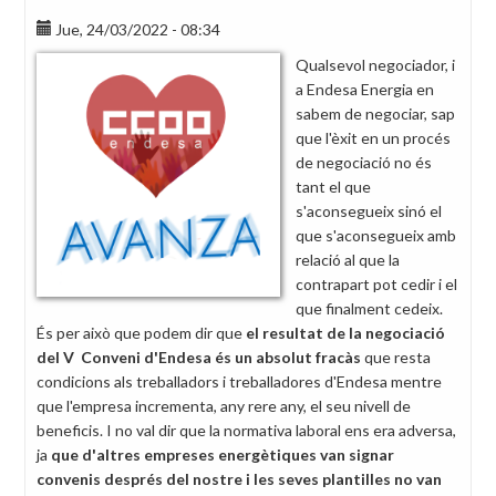
Jue, 24/03/2022 - 08:34
Qualsevol negociador, i
a Endesa Energia en
sabem de negociar, sap
que l'èxit en un procés
de negociació no és
tant el que
s'aconsegueix sinó el
que s'aconsegueix amb
relació al que la
contrapart pot cedir i el
que finalment cedeix.
És per això que podem dir que
el resultat de la negociació
del V Conveni d'Endesa és un absolut fracàs
que resta
condicions als treballadors i treballadores d'Endesa mentre
que l'empresa incrementa, any rere any, el seu nivell de
beneficis. I no val dir que la normativa laboral ens era adversa,
ja
que d'altres empreses energètiques van signar
convenis després del nostre i les seves plantilles no van