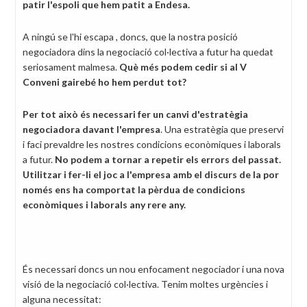
patir l'espoli que hem patit a Endesa.
A ningú se l'hi escapa , doncs, que la nostra posició
negociadora dins la negociació col·lectiva a futur ha quedat
seriosament malmesa.
Què més podem cedir si al V
Conveni gairebé ho hem perdut tot?
Per tot això és necessari fer un canvi d'estratègia
negociadora davant l'empresa
. Una estratègia que preservi
i faci prevaldre les nostres condicions econòmiques i laborals
a futur.
No podem a tornar a repetir els errors del passat.
Utilitzar i fer-li el joc a l'empresa amb el discurs de la por
només ens ha comportat la pèrdua de condicions
econòmiques i laborals any rere any.
És necessari doncs un nou enfocament negociador i una nova
visió de la negociació col·lectiva. Tenim moltes urgències i
alguna necessitat: