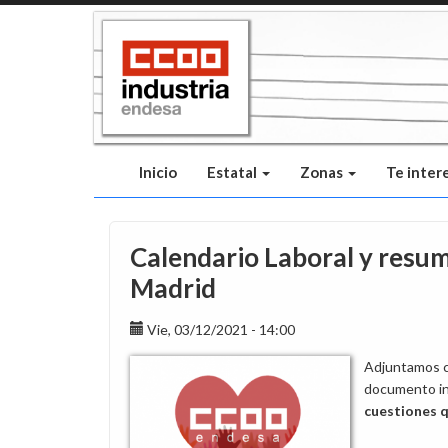
Pasar
al
contenido
principal
Inicio
Estatal
Zonas
Te inter
Calendario Laboral y resu
Madrid
Vie, 03/12/2021 - 14:00
Adjuntamos c
documento i
cuestiones q