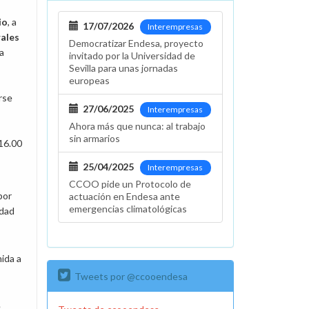
io
, a
17/07/2026
Interempresas
rales
Democratizar Endesa, proyecto
ía
invitado por la Universidad de
Sevilla para unas jornadas
europeas
rse
27/06/2025
Interempresas
Ahora más que nunca: al trabajo
sin armarios
 16.00
25/04/2025
Interempresas
CCOO pide un Protocolo de
por
actuación en Endesa ante
emergencias climatológicas
idad
ida a
Tweets por @ccooendesa
e