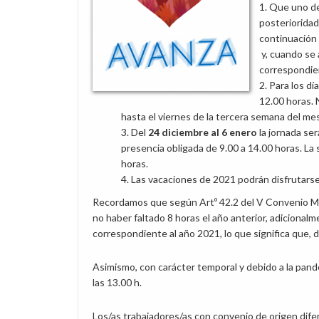
Que uno de 
posterioridad
continuación
y, cuando se a
correspondi
Para los dí
12.00 horas. 
hasta el viernes de la tercera semana del me
Del
24 diciembre al 6 enero
la jornada ser
presencia obligada de 9.00 a 14.00 horas. La sa
horas.
Las vacaciones de 2021 podrán disfrutarse
Recordamos que según Artº 42.2 del V Convenio Mar
no haber faltado 8 horas el año anterior, adicional
correspondiente al año 2021, lo que significa que, de
Asimismo, con carácter temporal y debido a la pande
las 13.00 h.
Los/as trabajadores/as con convenio de origen dife