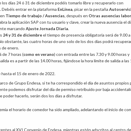
los días 24 ó 31 de diciembre podéis tomarlo libre y recuperarlo con
. Debéis entrar en la plataforma
EnLínea
, picar en la pestaña
Autoservic
 en
Tiempo de trabajo / Ausencias
, después en
Otras ausencias labo
bra la aplicación SAP con tu usuario y clave, crear la nueva ausencia el d
ente marcando
Ajuste Jornada Diaria
.
as
24 y 31 de diciembre
el tiempo de presencia obligatoria será de 9.00 a
No obstante, las cuatro horas de uno solo de los dos días podrá recupera
s de enero.
á de 7 horas (
como en verano
) con entrada entre las 7.30 y 9.00 horas y
lida es a partir de las 14.00 horas, fijándose la hora límite de salida a las
 hasta el 15 de enero de 2022.
co de Grupo Endesa, si te ha correspondido el día de asuntos propios 
mente podemos disfrutar del día de permiso retribuido por baja accidental
 poder hacerlo, serán dos los días a disfrutar.
mia el horario de comedor ha sido ampliado, adelantando el inicio de com
rentes al XVI Convenio de Endesa, mientras estén adscritos al centro d