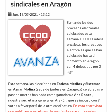
sindicales en Aragón
Jue, 18/03/2021 - 13:12
Sumando los dos
procesos electorales
celebrados esta
semana, CCOO Endesa
encabeza los procesos
electorales que se han
celebrado hasta el
momento en Aragón,
con 4 delegados por 3
Ugt.
Esta semana, las elecciones en
Endesa Medios y Sistemas
en
Aznar Molina
(sede de Endesa en Zaragoza) celebradas el
pasado martes han dado como ganadora a
Ana Roncal
,
nuestra secretaria general en Aragón, que se impuso con 9
votos a favor por 5 de la otra candidatura.
En esta entrevista
que publicamos en el mes de septiembre pasado puedes