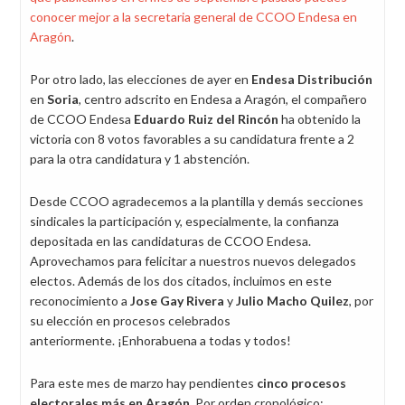
conocer mejor a la secretaria general de CCOO Endesa en
Aragón
.
Por otro lado, las elecciones de ayer en
Endesa Distribución
en
Soria
, centro adscrito en Endesa a Aragón, el compañero
de CCOO Endesa
Eduardo Ruiz del Rincón
ha obtenido la
victoria con 8 votos favorables a su candidatura frente a 2
para la otra candidatura y 1 abstención.
Desde CCOO agradecemos a la plantilla y demás secciones
sindicales la participación y, especialmente, la confianza
depositada en las candidaturas de CCOO Endesa.
Aprovechamos para felicitar a nuestros nuevos delegados
electos. Además de los dos citados, incluimos en este
reconocimiento a
Jose Gay Rivera
y
Julio Macho Quilez
, por
su elección en procesos celebrados
anteriormente. ¡Enhorabuena a todas y todos!
Para este mes de marzo hay pendientes
cinco procesos
electorales más en Aragón
. Por orden cronológico: