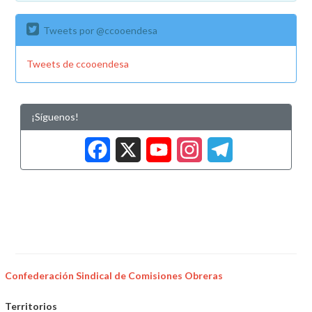
Tweets por @ccooendesa
Tweets de ccooendesa
¡Síguenos!
Facebook
X
YouTub
Insta
Tele
Confederación Sindical de Comisiones Obreras
Territorios