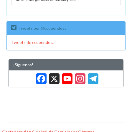
Tweets por @ccooendesa
Tweets de ccooendesa
¡Síguenos!
Facebook
X
YouTub
Insta
Tele
Confederación Sindical de Comisiones Obreras