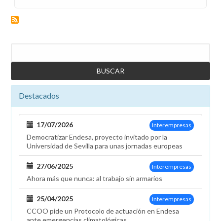
Solicitamos
a
Recursos
Humanos
Buscar
que
active
el
teletrabajo
Destacados
en
las
zonas
17/07/2026
Interempresas
afectadas
Democratizar Endesa, proyecto invitado por la
por
Universidad de Sevilla para unas jornadas europeas
la
borrasca
27/06/2025
Interempresas
Claudia
Ahora más que nunca: al trabajo sin armarios
25/04/2025
Interempresas
CCOO pide un Protocolo de actuación en Endesa
ante emergencias climatológicas