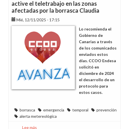
active el teletrabajo en las zonas
afectadas por la borrasca Claudia
Mié, 12/11/2025 - 17:15
Lo recomienda el
Gobierno de
Canarias a través
de los comunicados
enviados estos
días. CCOO Endesa
solicitó en
diciembre de 2024
el desarrollo de un
protocolo para
estos casos.
borrasca
emergencia
temporal
prevención
alerta metereológica
Lee más
sobre