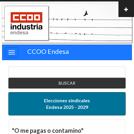
Pasar
al
contenido
principal
CCOO Endesa
Buscar
Elecciones sindicales
Endesa 2025 - 2029
"O me pagas o contamino"