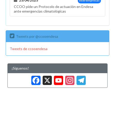
25/04/2025
Interempresas
CCOO pide un Protocolo de actuación en Endesa
ante emergencias climatológicas
Tweets por @ccooendesa
Tweets de ccooendesa
¡Síguenos!
Facebook
X
YouTub
Insta
Tele