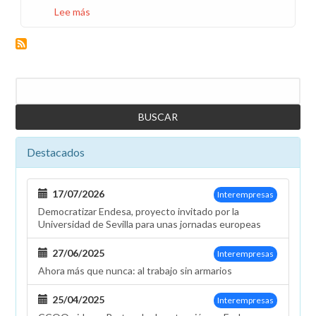
Lee más
sobre
Abonament
d'hores
extres
en
Buscar
el
Pla
Alfa
per
Destacados
a
treballadors
amb
17/07/2026
Interempresas
Especial
Democratizar Endesa, proyecto invitado por la
Dedicació
Universidad de Sevilla para unas jornadas europeas
27/06/2025
Interempresas
Ahora más que nunca: al trabajo sin armarios
25/04/2025
Interempresas