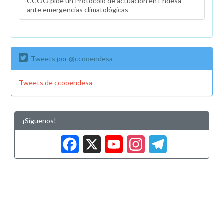
CCOO pide un Protocolo de actuación en Endesa
ante emergencias climatológicas
Tweets por @ccooendesa
Tweets de ccooendesa
¡Síguenos!
Facebook
X
YouTub
Insta
Tele