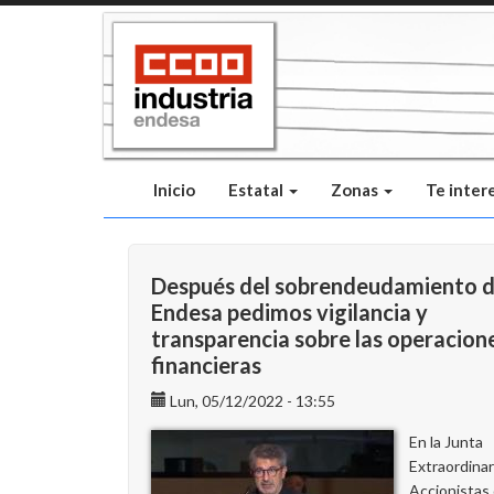
Pasar
al
contenido
principal
Inicio
Estatal
Zonas
Te inter
Después del sobrendeudamiento 
Endesa pedimos vigilancia y
transparencia sobre las operacion
financieras
Lun, 05/12/2022 - 13:55
En la Junta
Extraordinar
Accionistas 