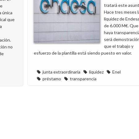
tratará este asunt
re
Hace tres meses l
 única
liquidez de Endesa
ical que
de 6.000 M€. Que
la
haya transparenci
será demostració
ación.
que el trabajo y
ción no
esfuerzo de la plantilla está siendo puesto en valor.
 de
junta extraordinaria
liquidez
Enel
préstamo
transparencia