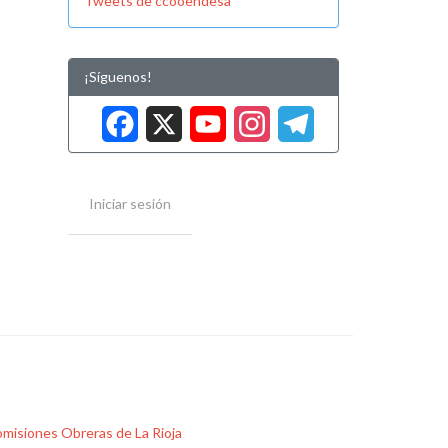
Tweets de ccooendesa
¡Síguenos!
Facebook
X
YouTube
Instag
Tele
Iniciar sesión
misiones Obreras de La Rioja