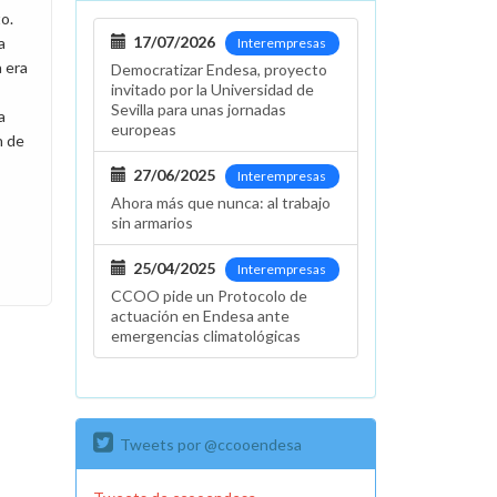
o.
17/07/2026
a
Interempresas
 era
Democratizar Endesa, proyecto
invitado por la Universidad de
Sevilla para unas jornadas
a
europeas
n de
27/06/2025
Interempresas
Ahora más que nunca: al trabajo
sin armarios
25/04/2025
Interempresas
CCOO pide un Protocolo de
actuación en Endesa ante
emergencias climatológicas
Tweets por @ccooendesa