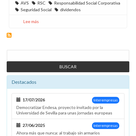
AVS
RSC
Responsabilidad Social Corporativa
Seguridad Social
dividendos
Lee más
sobre
Información
sobre
la
carta
Buscar
que
están
recibiendo
los
Destacados
compañeros
acogidos
al
17/07/2026
Interempresas
AVS
Democratizar Endesa, proyecto invitado por la
2014
Universidad de Sevilla para unas jornadas europeas
para
anticipar
27/06/2025
Interempresas
su
Ahora más que nunca: al trabajo sin armarios
edad