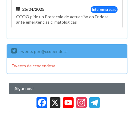
de
25/04/2025
Interempresas
jubilación
CCOO pide un Protocolo de actuación en Endesa
ante emergencias climatológicas
Tweets por @ccooendesa
Tweets de ccooendesa
¡Síguenos!
Facebook
X
YouTub
Insta
Tele