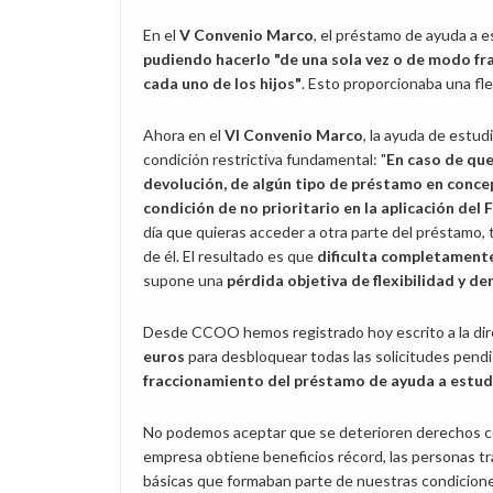
En el
V Convenio Marco
, el préstamo de ayuda a e
pudiendo hacerlo "de una sola vez o de modo fr
cada uno de los hijos"
. Esto proporcionaba una flexi
Ahora en el
VI Convenio Marco
, la ayuda de estu
condición restrictiva fundamental: "
En caso de que
devolución, de algún tipo de préstamo en concep
condición de no prioritario en la aplicación del
día que quieras acceder a otra parte del préstamo, 
de él. El resultado es que
dificulta completamente
supone una
pérdida objetiva de flexibilidad y d
Desde CCOO hemos registrado hoy escrito a la dire
euros
para desbloquear todas las solicitudes pend
fraccionamiento del préstamo de ayuda a estud
No podemos aceptar que se deterioren derechos con
empresa obtiene beneficios récord, las personas tr
básicas que formaban parte de nuestras condicione