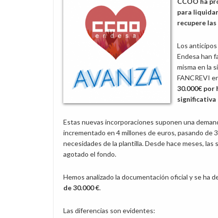
CCOO ha prop
para liquida
recupere las
Los anticipos
Endesa han fa
misma en la s
FANCREVI en 
30.000€ por 
significativa
Estas nuevas incorporaciones suponen una demanda 
incrementado en 4 millones de euros, pasando de 31
necesidades de la plantilla. Desde hace meses, la
agotado el fondo.
Hemos analizado la documentación oficial y se ha 
de 30.000 €
.
Las diferencias son evidentes: