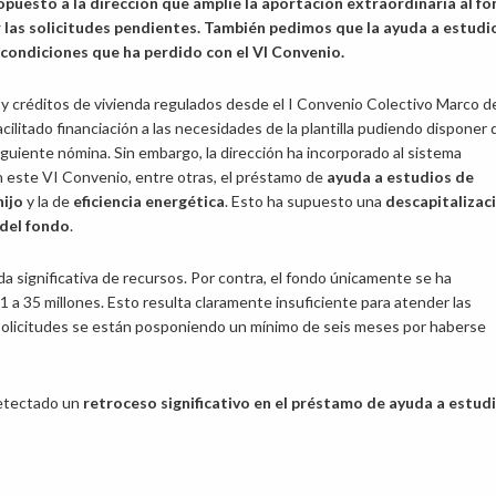
uesto a la dirección que amplíe la aportación extraordinaria al f
r las solicitudes pendientes. También pedimos que la ayuda a estudi
 condiciones que ha perdido con el VI Convenio.
 y créditos de vivienda regulados desde el I Convenio Colectivo Marco d
cilitado financiación a las necesidades de la plantilla pudiendo disponer d
iguiente nómina. Sin embargo, la dirección ha incorporado al sistema
este VI Convenio, entre otras, el préstamo de
ayuda a estudios de
hijo
y la de
eficiencia energética
. Esto ha supuesto una
descapitalizac
 del fondo
.
significativa de recursos. Por contra, el fondo únicamente se ha
 a 35 millones. Esto resulta claramente insuficiente para atender las
s solicitudes se están posponiendo un mínimo de seis meses por haberse
detectado un
retroceso significativo en el préstamo de ayuda a estud