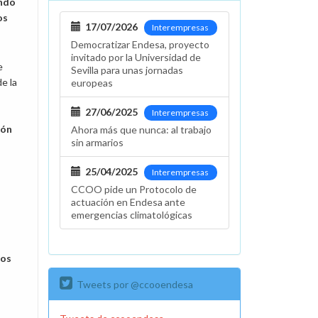
ondo
os
17/07/2026
Interempresas
Democratizar Endesa, proyecto
invitado por la Universidad de
e
Sevilla para unas jornadas
e la
europeas
27/06/2025
Interempresas
ión
Ahora más que nunca: al trabajo
sin armarios
25/04/2025
Interempresas
CCOO pide un Protocolo de
actuación en Endesa ante
emergencias climatológicas
ios
Tweets por @ccooendesa