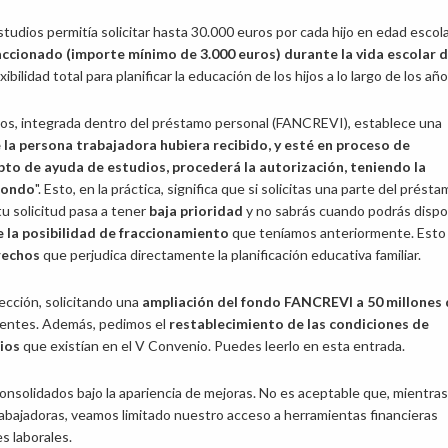
studios permitía solicitar hasta 30.000 euros por cada hijo en edad escola
accionado (importe mínimo de 3.000 euros) durante la vida escolar 
bilidad total para planificar la educación de los hijos a lo largo de los año
dios, integrada dentro del préstamo personal (FANCREVI), establece una
 la persona trabajadora hubiera recibido, y esté en proceso de
to de ayuda de estudios, procederá la autorización, teniendo la
 Fondo
". Esto, en la práctica, significa que si solicitas una parte del présta
tu solicitud pasa a tener
baja prioridad
y no sabrás cuando podrás disp
 la posibilidad de fraccionamiento
que teníamos anteriormente. Esto
erechos
que perjudica directamente la planificación educativa familiar.
cción, solicitando una
ampliación del fondo FANCREVI a 50 millones
ientes. Además, pedimos el
restablecimiento de las condiciones de
ios
que existían en el V Convenio. Puedes leerlo en esta entrada.
solidados bajo la apariencia de mejoras. No es aceptable que, mientras
abajadoras, veamos limitado nuestro acceso a herramientas financieras
s laborales.