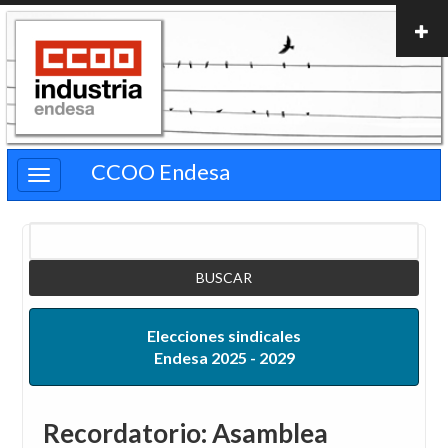
Pasar
al
contenido
principal
CCOO Endesa
Buscar
Elecciones sindicales
Endesa 2025 - 2029
Recordatorio: Asamblea