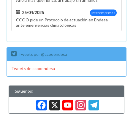
Ahora más que nunca: al trabajo sin armarios
25/04/2025
Interempresas
CCOO pide un Protocolo de actuación en Endesa
ante emergencias climatológicas
Tweets por @ccooendesa
Tweets de ccooendesa
¡Síguenos!
Facebook
X
YouTub
Insta
Tele