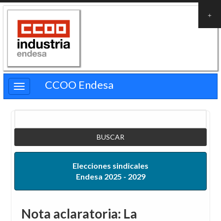
Pasar
al
contenido
principal
CCOO Endesa
Buscar
Elecciones sindicales
Endesa 2025 - 2029
Nota aclaratoria: La