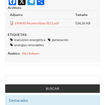
Facebook
X
Telegram
Share
Archivos
Adjunto
Tamaño
190430 ReunionIbiza IB11.pdf
536.26 KB
ETIQUETAS:
transición energética
generación
energías renovables
Ámbito
Illes Balears
Buscar
Destacados