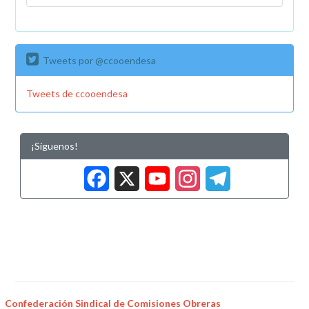
Tweets por @ccooendesa
Tweets de ccooendesa
¡Síguenos!
Facebook
X
YouTub
Insta
Tele
Confederación Sindical de Comisiones Obreras