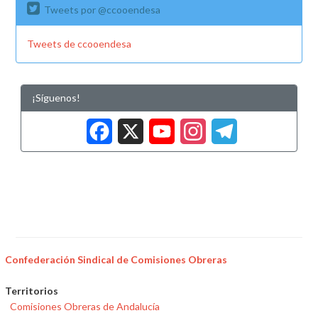
Tweets por @ccooendesa
Tweets de ccooendesa
¡Síguenos!
Facebook
X
YouTub
Insta
Tele
Confederación Sindical de Comisiones Obreras
Territorios
Comisiones Obreras de Andalucía