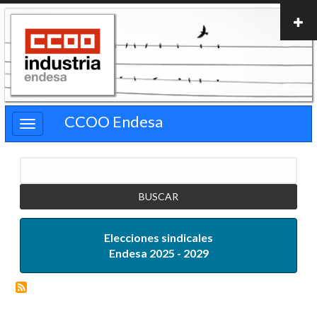
Pasar
al
contenido
principal
CCOO Endesa
Buscar
Elecciones sindicales
Endesa 2025 - 2029