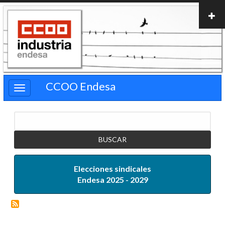
Pasar
al
contenido
principal
CCOO Endesa
Buscar
Elecciones sindicales
Endesa 2025 - 2029