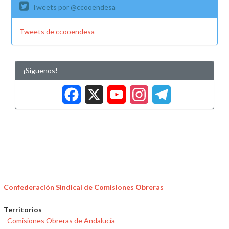
Tweets por @ccooendesa
Tweets de ccooendesa
¡Síguenos!
Facebook
X
YouTub
Insta
Tele
Confederación Sindical de Comisiones Obreras
Territorios
Comisiones Obreras de Andalucía