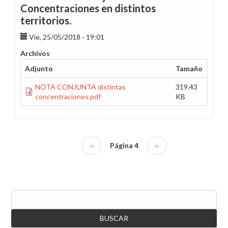
Concentraciones en distintos
territorios.
Vie, 25/05/2018 - 19:01
Archivos
Adjunto
Tamaño
NOTA CONJUNTA distintas
319.43
concentraciones.pdf
KB
Página
‹‹
Página 4
Siguiente
››
Paginación
anterior
página
Buscar