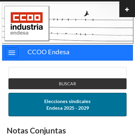
Pasar
al
contenido
principal
CCOO Endesa
Buscar
Elecciones sindicales
Endesa 2025 - 2029
Notas Conjuntas