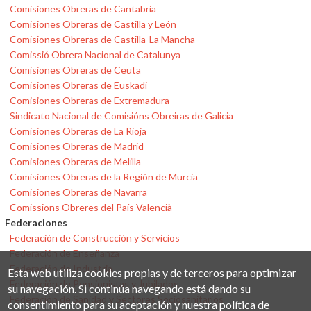
Comisiones Obreras de Cantabria
Comisiones Obreras de Castilla y León
Comisiones Obreras de Castilla-La Mancha
Comissió Obrera Nacional de Catalunya
Comisiones Obreras de Ceuta
Comisiones Obreras de Euskadi
Comisiones Obreras de Extremadura
Sindicato Nacional de Comisións Obreiras de Galicia
Comisiones Obreras de La Rioja
Comisiones Obreras de Madrid
Comisiones Obreras de Melilla
Comisiones Obreras de la Región de Murcia
Comisiones Obreras de Navarra
Comissions Obreres del País Valencià
Federaciones
Federación de Construcción y Servicios
Federación de Enseñanza
Federación de Industria
Esta web utiliza cookies propias y de terceros para optimizar
Federación de Pensionistas y Jubilados
su navegación. Si continúa navegando está dando su
Federación de Sanidad y Sectores Sociosanitarios
consentimiento para su aceptación y nuestra política de