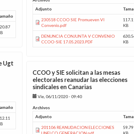
Adjunto
Tama
amaño
230518 CCOO SIE Promueven VI
117.1
Convenio.pdf
KB
20.87
KB
DENUNCIA CONJUNTA V CONVENIO
630.5
CCOO-SIE 17.05.2023.PDF
KB
e Ugt
CCOO y SIE solicitan a las mesas
electorales reanudar las elecciones
sindicales en Canarias
Vie, 06/11/2020 - 09:40
amaño
Archivos
Adjunto
Tama
12.11
KB
201106 REANUDACION ELECCIONES
59.79
UNELCO GENERACION.pdf
KB