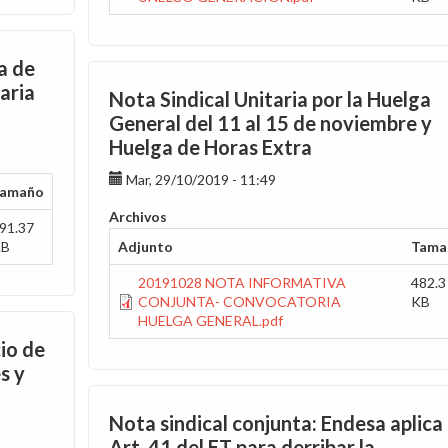
a de
aria
Nota Sindical Unitaria por la Huelga
General del 11 al 15 de noviembre y
Huelga de Horas Extra
Mar, 29/10/2019 - 11:49
amaño
Archivos
91.37
KB
Adjunto
Tama
20191028 NOTA INFORMATIVA
482.3
CONJUNTA- CONVOCATORIA
KB
HUELGA GENERAL.pdf
cio de
s y
Nota sindical conjunta: Endesa aplica 
Art. 41 del ET para derribar la