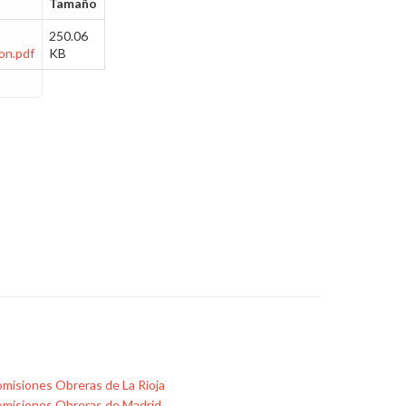
Tamaño
250.06
on.pdf
KB
misiones Obreras de La Rioja
misiones Obreras de Madrid