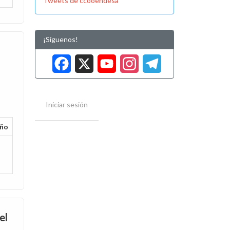
Tweets de ccooendesa
¡Síguenos!
Facebook
X
YouTube
Instag
Tele
Iniciar sesión
ño
el