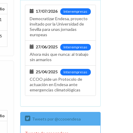
ño
17/07/2026
Interempresas
Democratizar Endesa, proyecto
1
invitado por la Universidad de
Sevilla para unas jornadas
europeas
6
27/06/2025
Interempresas
Ahora más que nunca: al trabajo
sin armarios
25/04/2025
Interempresas
CCOO pide un Protocolo de
actuación en Endesa ante
emergencias climatológicas
ño
Tweets por @ccooendesa