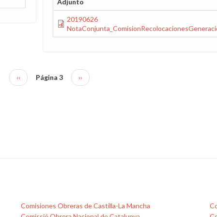
Adjunto
20190626
NotaConjunta_ComisionRecolocacionesGeneraci
Página
‹‹
Página 3
Siguiente
››
anterior
página
Comisiones Obreras de Castilla-La Mancha
Co
Comissió Obrera Nacional de Catalunya
Co