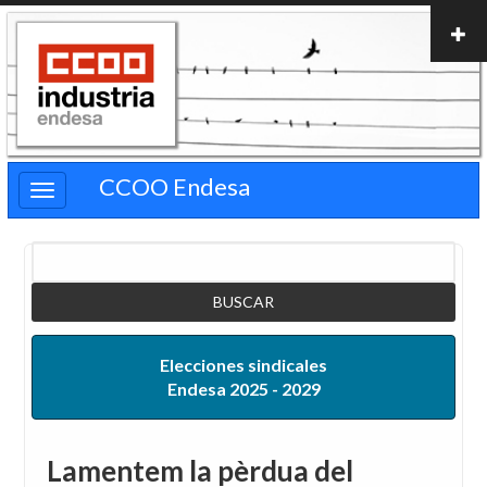
Pasar
al
contenido
principal
CCOO Endesa
Buscar
Elecciones sindicales
Endesa 2025 - 2029
Lamentem la pèrdua del