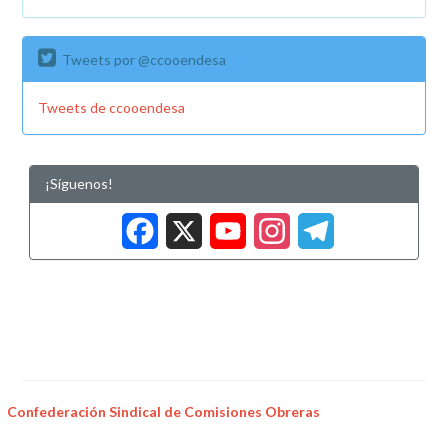
Tweets por @ccooendesa
Tweets de ccooendesa
¡Síguenos!
Facebook
X
YouTub
Insta
Tele
Confederación Sindical de Comisiones Obreras