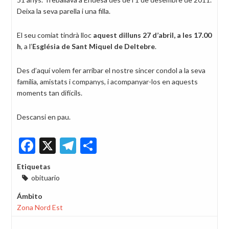
Deixa la seva parella i una filla.
El seu comiat tindrà lloc
aquest dilluns 27 d’abril, a les 17.00
h
, a l’
Església de Sant Miquel de Deltebre
.
Des d’aquí volem fer arribar el nostre sincer condol a la seva
família, amistats i companys, i acompanyar-los en aquests
moments tan difícils.
Descansi en pau.
Facebook
X
Telegram
Share
Etiquetas
obituario
Ámbito
Zona Nord Est