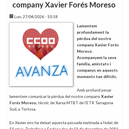
company Xavier Forés Moreso
Lun, 27/04/2026 - 10:18
Lamentem
profundament la
pèrdua del nostre
company Xavier Forés
Moreso.
Acompanyem la seva
família, amistats i
companys en aquests
moments tan difícils.
Amb profund pesar
lamentem comunicar la pèrdua del nostre company
Xavier
Forés Moreso
, tècnic de Xarxa MTBT de l’ETR Tarragona
Sud, a Tortosa.
En Xavier ens ha deixat aquesta passada matinada a l’edat de
51 anys. Treballava a Endesa des de l’1 de desembre de 2011.