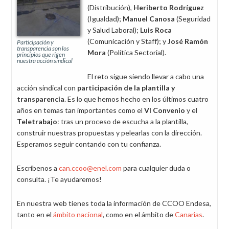
(Distribución),
Heriberto Rodríguez
(Igualdad);
Manuel Canosa
(Seguridad
y Salud Laboral);
Luis Roca
(Comunicación y Staff); y
José Ramón
Participación y
transparencia son los
Mora
(Política Sectorial).
principios que rigen
nuestra acción sindical
El reto sigue siendo llevar a cabo una
acción sindical con
participación de la plantilla y
transparencia
. Es lo que hemos hecho en los últimos cuatro
años en temas tan importantes como el
VI Convenio
y el
Teletrabajo
: tras un proceso de escucha a la plantilla,
construir nuestras propuestas y pelearlas con la dirección.
Esperamos seguir contando con tu confianza.
Escríbenos a
can.ccoo@enel.com
para cualquier duda o
consulta. ¡Te ayudaremos!
En nuestra web tienes toda la información de CCOO Endesa,
tanto en el
ámbito nacional
, como en el ámbito de
Canarias
.