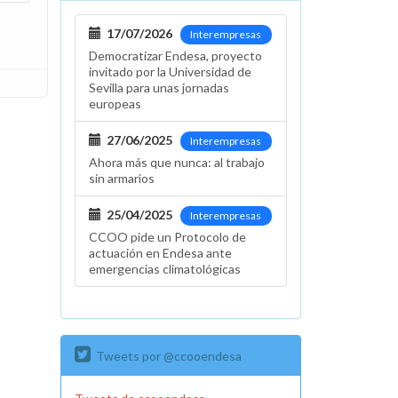
17/07/2026
Interempresas
Democratizar Endesa, proyecto
invitado por la Universidad de
Sevilla para unas jornadas
europeas
27/06/2025
Interempresas
Ahora más que nunca: al trabajo
sin armarios
25/04/2025
Interempresas
CCOO pide un Protocolo de
actuación en Endesa ante
emergencias climatológicas
Tweets por @ccooendesa