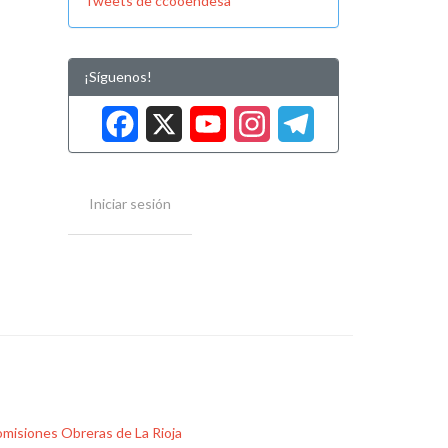
Tweets de ccooendesa
¡Síguenos!
Facebook
X
YouTube
Instag
Tele
Iniciar sesión
misiones Obreras de La Rioja