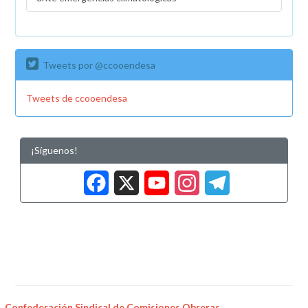
Tweets por @ccooendesa
Tweets de ccooendesa
¡Síguenos!
Facebook
X
YouTub
Insta
Tele
Confederación Sindical de Comisiones Obreras