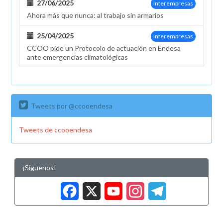
27/06/2025
Interempresas
Ahora más que nunca: al trabajo sin armarios
25/04/2025
Interempresas
CCOO pide un Protocolo de actuación en Endesa
ante emergencias climatológicas
Tweets por @ccooendesa
Tweets de ccooendesa
¡Síguenos!
Facebook
X
YouTub
Insta
Tele