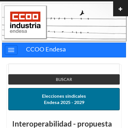
Pasar
al
contenido
principal
CCOO Endesa
Buscar
Elecciones sindicales
Endesa 2025 - 2029
Interoperabilidad - propuesta