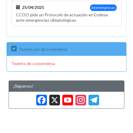
25/04/2025
Interempresas
CCOO pide un Protocolo de actuación en Endesa
ante emergencias climatológicas
Tweets por @ccooendesa
Tweets de ccooendesa
¡Síguenos!
Facebook
X
YouTub
Insta
Tele