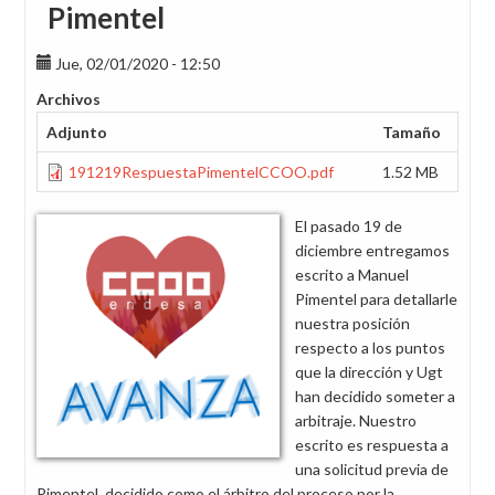
Pimentel
Jue, 02/01/2020 - 12:50
Archivos
Adjunto
Tamaño
191219RespuestaPimentelCCOO.pdf
1.52 MB
El pasado 19 de
diciembre entregamos
escrito a Manuel
Pimentel para detallarle
nuestra posición
respecto a los puntos
que la dirección y Ugt
han decidido someter a
arbitraje. Nuestro
escrito es respuesta a
una solicitud previa de
Pimentel, decidido como el árbitro del proceso por la