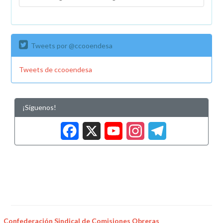
Tweets por @ccooendesa
Tweets de ccooendesa
¡Síguenos!
Facebook
X
YouTub
Insta
Tele
Confederación Sindical de Comisiones Obreras