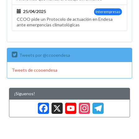
25/04/2025
Interempresas
CCOO pide un Protocolo de actuación en Endesa
ante emergencias climatológicas
Tweets por @ccooendesa
Tweets de ccooendesa
¡Síguenos!
Facebook
X
YouTub
Insta
Tele