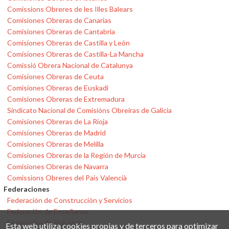
Comissions Obreres de les Illes Balears
Comisiones Obreras de Canarias
Comisiones Obreras de Cantabria
Comisiones Obreras de Castilla y León
Comisiones Obreras de Castilla-La Mancha
Comissió Obrera Nacional de Catalunya
Comisiones Obreras de Ceuta
Comisiones Obreras de Euskadi
Comisiones Obreras de Extremadura
Sindicato Nacional de Comisións Obreiras de Galicia
Comisiones Obreras de La Rioja
Comisiones Obreras de Madrid
Comisiones Obreras de Melilla
Comisiones Obreras de la Región de Murcia
Comisiones Obreras de Navarra
Comissions Obreres del País Valencià
Federaciones
Federación de Construcción y Servicios
Federación de Enseñanza
Federación de Industria
Esta web utiliza cookies propias y de terceros para optimizar