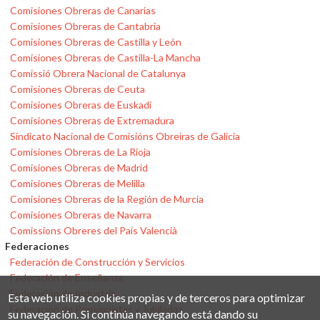
Comisiones Obreras de Canarias
Comisiones Obreras de Cantabria
Comisiones Obreras de Castilla y León
Comisiones Obreras de Castilla-La Mancha
Comissió Obrera Nacional de Catalunya
Comisiones Obreras de Ceuta
Comisiones Obreras de Euskadi
Comisiones Obreras de Extremadura
Sindicato Nacional de Comisións Obreiras de Galicia
Comisiones Obreras de La Rioja
Comisiones Obreras de Madrid
Comisiones Obreras de Melilla
Comisiones Obreras de la Región de Murcia
Comisiones Obreras de Navarra
Comissions Obreres del País Valencià
Federaciones
Federación de Construcción y Servicios
Federación de Enseñanza
Federación de Industria
Esta web utiliza cookies propias y de terceros para optimizar
Federación de Pensionistas y Jubilados
su navegación. Si continúa navegando está dando su