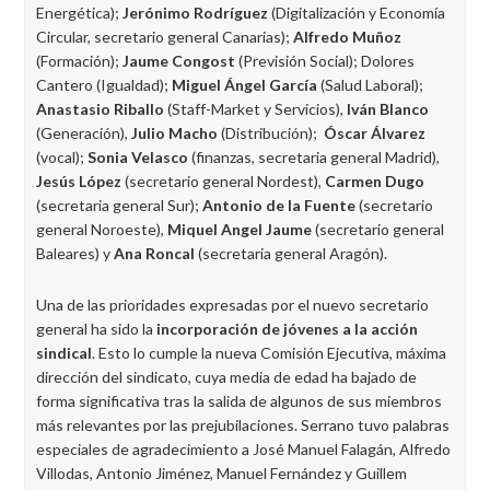
Energética);
Jerónimo Rodríguez
(Digitalización y Economía
Circular, secretario general Canarias);
Alfredo Muñoz
(Formación);
Jaume Congost
(Previsión Social); Dolores
Cantero (Igualdad);
Miguel Ángel García
(Salud Laboral);
Anastasio Riballo
(Staff-Market y Servicios),
Iván Blanco
(Generación),
Julio Macho
(Distribución);
Óscar Álvarez
(vocal);
Sonia Velasco
(finanzas, secretaria general Madrid),
Jesús López
(secretario general Nordest),
Carmen Dugo
(secretaria general Sur);
Antonio de la Fuente
(secretario
general Noroeste),
Miquel Angel Jaume
(secretario general
Baleares) y
Ana Roncal
(secretaria general Aragón).
Una de las prioridades expresadas por el nuevo secretario
general ha sido la
incorporación de jóvenes a la acción
sindical
. Esto lo cumple la nueva Comisión Ejecutiva, máxima
dirección del sindicato, cuya media de edad ha bajado de
forma significativa tras la salida de algunos de sus miembros
más relevantes por las prejubilaciones. Serrano tuvo palabras
especiales de agradecimiento a José Manuel Falagán, Alfredo
Villodas, Antonio Jiménez, Manuel Fernández y Guillem