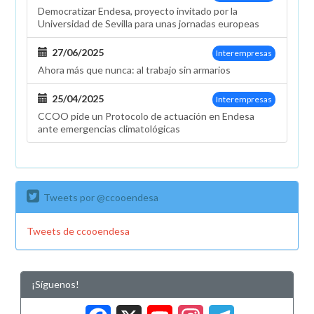
Democratizar Endesa, proyecto invitado por la
Universidad de Sevilla para unas jornadas europeas
27/06/2025
Interempresas
Ahora más que nunca: al trabajo sin armarios
25/04/2025
Interempresas
CCOO pide un Protocolo de actuación en Endesa
ante emergencias climatológicas
Tweets por @ccooendesa
Tweets de ccooendesa
¡Síguenos!
Facebook
X
YouTub
Insta
Tele