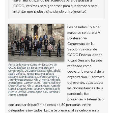
vayan mal utilizando los acuerdos para desgastar a
CCOO, venimos para gobernar, para quedarnos y para
intentar que Endesa siga siendo un referente”.
Los pasados 3 y 4 de
marzo se celebró la V
Conferencia
Congresual de la
Sección Sindical de
CCOO Endesa, donde
Ricard Serrano ha sido
Parte de la nueva Comisión Ejecutiva de
ratificado como
CCOO Endesa, en Barcelona, tras la V
Conferencia. De izquierda a derecha, abajo:
secretario general de la
Sonia Velasco, Tomás Barreña, Ricard
organización. El formato
Serrano, Iván Escudero, Dolores Cantero y
Jerónimo Rodríguez. Fila 2: Ingrid Nebreda,
del evento, adaptado a
Iván Blanco, Carmen Dugo, Roser Medina y
Óscar Álvarez. Fila 3: Julio Macho, Antonio
las circunstancias de la
Gatell, Miquel Angel Jaume y Antonio de la
Fuente. Arriba: Jesús López, Eloy Sardiña y
pandemia, fue
Jaume Congost.
presencial y telemático,
con una participación de cerca de 80 personas, entre
delegados e invitados. La parte presencial se celebró en la